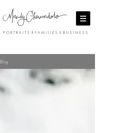
P O R T R A I T S
I
F A M I L I E S
I
B U S I N E S S
Blog