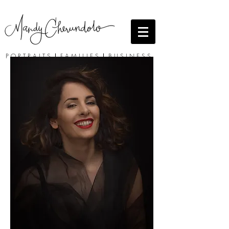
P O R T R A I T S
I
F A M I L I E S
I
B U S I N E S S