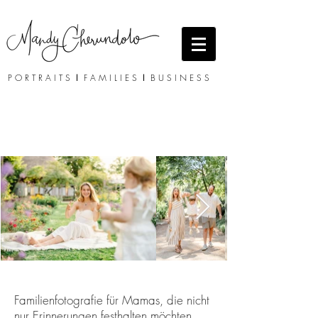
P O R T R A I T S
I
F A M I L I E S
I
B U S I N E S S
Familienfotografie für Mamas, die nicht
nur Erinnerungen festhalten möchten,