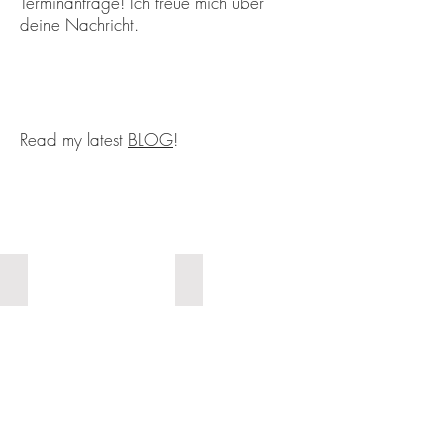
Terminanfrage! Ich freue mich über
deine Nachricht.
Read my latest
BLOG
!
MATERNITY
SPRING CHERRY BLOSSOM SESSION