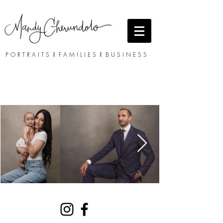
P O R T R A I T S
I
F A M I L I E S
I
B U S I N E S S